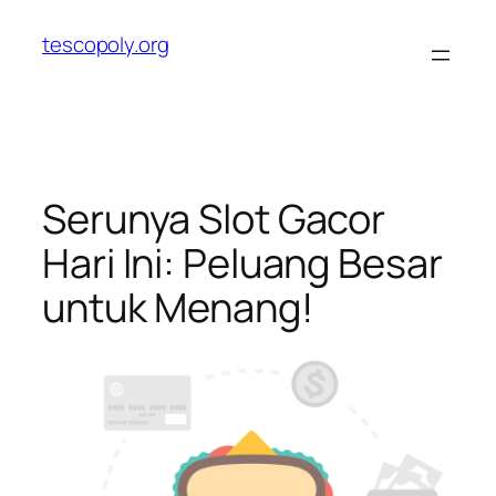
Skip
tescopoly.org
to
content
Serunya Slot Gacor
Hari Ini: Peluang Besar
untuk Menang!