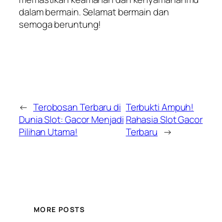
dalam bermain. Selamat bermain dan
semoga beruntung!
←
Terobosan Terbaru di
Terbukti Ampuh!
Dunia Slot: Gacor Menjadi
Rahasia Slot Gacor
Pilihan Utama!
Terbaru
→
MORE POSTS