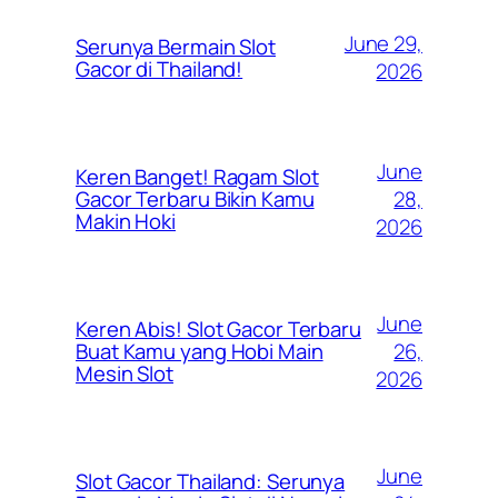
June 29,
Serunya Bermain Slot
Gacor di Thailand!
2026
June
Keren Banget! Ragam Slot
28,
Gacor Terbaru Bikin Kamu
Makin Hoki
2026
June
Keren Abis! Slot Gacor Terbaru
26,
Buat Kamu yang Hobi Main
Mesin Slot
2026
June
Slot Gacor Thailand: Serunya