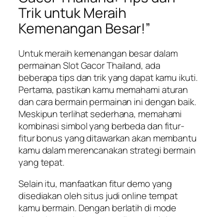
Trik untuk Meraih
Kemenangan Besar!”
Untuk meraih kemenangan besar dalam
permainan Slot Gacor Thailand, ada
beberapa tips dan trik yang dapat kamu ikuti.
Pertama, pastikan kamu memahami aturan
dan cara bermain permainan ini dengan baik.
Meskipun terlihat sederhana, memahami
kombinasi simbol yang berbeda dan fitur-
fitur bonus yang ditawarkan akan membantu
kamu dalam merencanakan strategi bermain
yang tepat.
Selain itu, manfaatkan fitur demo yang
disediakan oleh situs judi online tempat
kamu bermain. Dengan berlatih di mode