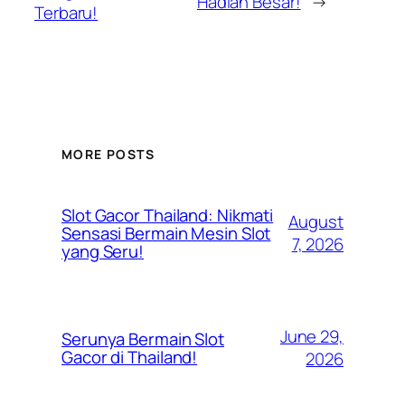
Hadiah Besar!
→
Terbaru!
MORE POSTS
Slot Gacor Thailand: Nikmati
August
Sensasi Bermain Mesin Slot
7, 2026
yang Seru!
June 29,
Serunya Bermain Slot
Gacor di Thailand!
2026