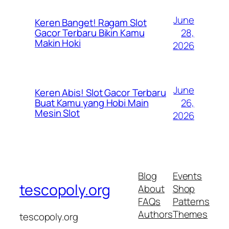
June
Keren Banget! Ragam Slot
28,
Gacor Terbaru Bikin Kamu
Makin Hoki
2026
June
Keren Abis! Slot Gacor Terbaru
26,
Buat Kamu yang Hobi Main
Mesin Slot
2026
Blog
Events
tescopoly.org
About
Shop
FAQs
Patterns
Authors
Themes
tescopoly.org