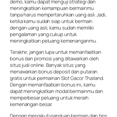
demo, kamu dapat menguji strategi dan
meningkatkan kemampuan bermainmu
tanpa harus mempertaruhkan uang asli. Jadi,
ketika kamu sudah siap untuk bermain
dengan uang asli, kamu sudah memiliki
pengalaman yang cukup untuk
meningkatkan peluang kemenanganmu.
Terakhir, jangan lupa untuk memanfaatkan
bonus dan promosi yang ditawarkan oleh
situs judi online. Banyak situs yang
menawarkan bonus deposit dan putaran
gratis untuk permainan Slot Gacor Thailand.
Dengan memanfaatkan bonus ini, kamu
dapat meningkatkan modal bermainmu dan
memperbesar peluang untuk meraih
kemenangan besar.
Dengan mengikuti panduan bermain dan tips