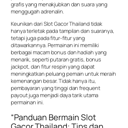
grafis yang menakjubkan dan suara yang
menggugah adrenalin.
Keunikan dari Slot Gacor Thailand tidak
hanya terletak pada tampilan dan suaranya,
tetapi juga pada fitur-fitur yang
ditawarkannya. Permainan ini memiliki
berbagai macam bonus dan hadiah yang
menarik, seperti putaran gratis, bonus
jackpot, dan fitur respin yang dapat
meningkatkan peluang pemain untuk meraih
kemenangan besar. Tidak hanya itu,
pembayaran yang tinggi dan frequent
payout juga menjadi daya tarik utama
permainan ini.
“Panduan Bermain Slot
Gacor Thailand: Tips dan