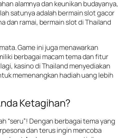
indahan alamnya dan keunikan budayanya,
ah satunya adalah bermain slot gacor
 dan ramai, bermain slot di Thailand
emata. Game ini juga menawarkan
liki berbagai macam tema dan fitur
agi, kasino di Thailand menyediakan
 untuk memenangkan hadiah uang lebih
Anda Ketagihan?
ah “seru”! Dengan berbagai tema yang
erpesona dan terus ingin mencoba