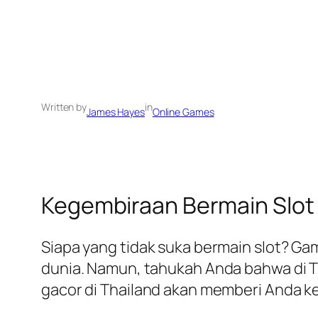
Written by
in
James Hayes
Online Games
Kegembiraan Bermain Slot G
Siapa yang tidak suka bermain slot? Gam
dunia. Namun, tahukah Anda bahwa di Th
gacor di Thailand akan memberi Anda k