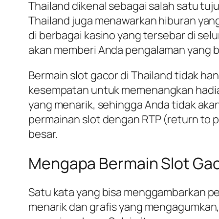
Thailand dikenal sebagai salah satu tuj
Thailand juga menawarkan hiburan yang
di berbagai kasino yang tersebar di se
akan memberi Anda pengalaman yang ber
Bermain slot gacor di Thailand tidak 
kesempatan untuk memenangkan hadiah u
yang menarik, sehingga Anda tidak aka
permainan slot dengan RTP (return to 
besar.
Mengapa Bermain Slot Gac
Satu kata yang bisa menggambarkan pen
menarik dan grafis yang mengagumkan, 