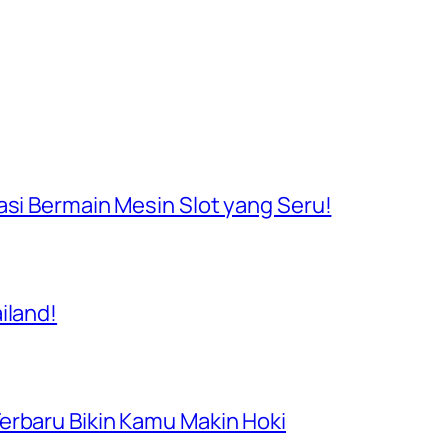
asi Bermain Mesin Slot yang Seru!
iland!
erbaru Bikin Kamu Makin Hoki