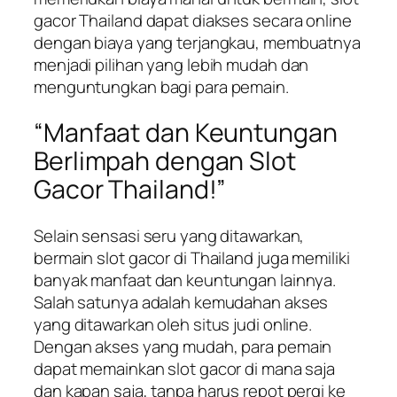
gacor Thailand dapat diakses secara online
dengan biaya yang terjangkau, membuatnya
menjadi pilihan yang lebih mudah dan
menguntungkan bagi para pemain.
“Manfaat dan Keuntungan
Berlimpah dengan Slot
Gacor Thailand!”
Selain sensasi seru yang ditawarkan,
bermain slot gacor di Thailand juga memiliki
banyak manfaat dan keuntungan lainnya.
Salah satunya adalah kemudahan akses
yang ditawarkan oleh situs judi online.
Dengan akses yang mudah, para pemain
dapat memainkan slot gacor di mana saja
dan kapan saja, tanpa harus repot pergi ke