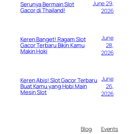
June 29,
Serunya Bermain Slot
Gacor di Thailand!
2026
June
Keren Banget! Ragam Slot
28,
Gacor Terbaru Bikin Kamu
Makin Hoki
2026
June
Keren Abis! Slot Gacor Terbaru
26,
Buat Kamu yang Hobi Main
Mesin Slot
2026
Blog
Events