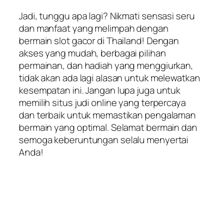
Jadi, tunggu apa lagi? Nikmati sensasi seru
dan manfaat yang melimpah dengan
bermain slot gacor di Thailand! Dengan
akses yang mudah, berbagai pilihan
permainan, dan hadiah yang menggiurkan,
tidak akan ada lagi alasan untuk melewatkan
kesempatan ini. Jangan lupa juga untuk
memilih situs judi online yang terpercaya
dan terbaik untuk memastikan pengalaman
bermain yang optimal. Selamat bermain dan
semoga keberuntungan selalu menyertai
Anda!